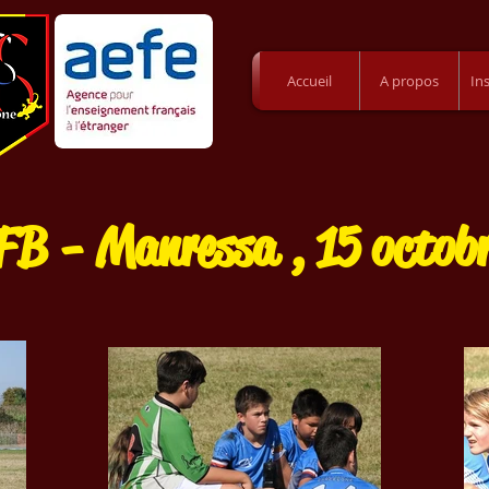
Accueil
A propos
In
B - Manressa , 15 octob