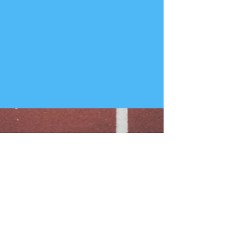
T:
(34) 93 252 57 09
C/ Bosch i Gimpera, 6-10
F: (34) 93 205 67 58
08034 BARCELONA